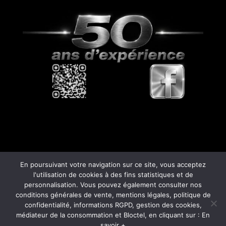
En poursuivant votre navigation sur ce site, vous acceptez
l'utilisation de cookies à des fins statistiques et de
personnalisation. Vous pouvez également consulter nos
© Copyright
808
- 2026 -
Mentions Légales –
conditions générales de vente, mentions légales, politique de
RGPD – Protection de la vie privée – Gestion
confidentialité, informations RGPD, gestion des cookies,
des cookies – Médiateur de la consommation
médiateur de la consommation et Bloctel, en cliquant sur : En
savoir +