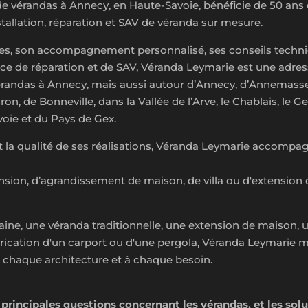
de vérandas à Annecy, en Haute-Savoie, bénéficie de 50 ans
installation, réparation et SAV de véranda sur mesure.
des, son accompagnement personnalisé, ses conseils technique
ervice de réparation et de SAV, Véranda Leymarie est une adr
vérandas à Annecy, mais aussi autour d’Annecy, d’Annemasse
, de Bonneville, dans la Vallée de l’Arve, le Chablais, le G
voie et du Pays de Gex.
t la qualité de ses réalisations, Véranda Leymarie accompagn
nsion, d’agrandissement de maison, de villa ou d'extensio
ne, une véranda traditionnelle, une extension de maison, u
rication d'un carport ou d'une pergola, Véranda Leymarie m
à chaque architecture et à chaque besoin.
s principales questions concernant les vérandas, et les so