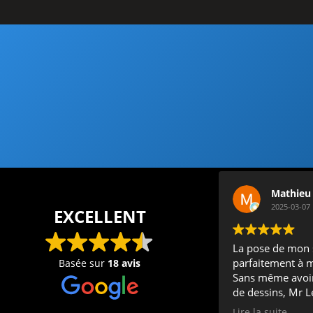
Mathieu
2025-03-07
EXCELLENT
La pose de mon 
parfaitement à 
Basée sur
18 avis
Sans même avoir
de dessins, Mr L
compris mon beso
Lire la suite