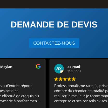
DEMANDE DE DEVIS
CONTACTEZ-NOUS
 Meylan
ax road
2024-10-19
sas d'entrée répond
Professionnalisme rare ; ) , prise
mes besoins.
compte du chantier en totalité p
 effectué de croquis ou
réaliser le meilleur.je recomman
eymarie à parfaitement
entreprise et ses conseils avisés 
in et a pu réaliser son