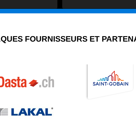
 mesure est de qualité.
ectuée avec soin, le
ardé propre tout au long
.
QUES FOURNISSEURS ET PARTEN