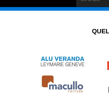
oeuvre.
La structure sur
La pose a été eff
chantier a été g
de l'avancement
QUEL