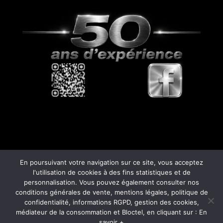
En poursuivant votre navigation sur ce site, vous acceptez
l'utilisation de cookies à des fins statistiques et de
personnalisation. Vous pouvez également consulter nos
© Copyright
808
- 2026 -
Mentions Légales –
conditions générales de vente, mentions légales, politique de
RGPD – Protection de la vie privée – Gestion
confidentialité, informations RGPD, gestion des cookies,
des cookies – Médiateur de la consommation
médiateur de la consommation et Bloctel, en cliquant sur : En
savoir +