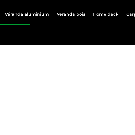
Véranda aluminium
Véranda bois
Home deck
Car
SEMENT MAISON 74