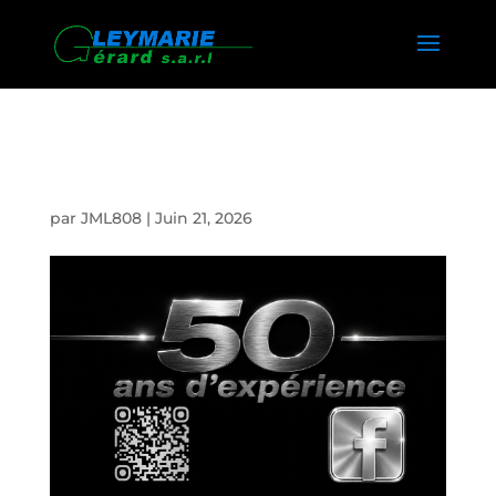
VERANDA ANNECY
par
JML808
|
Juin 21, 2026