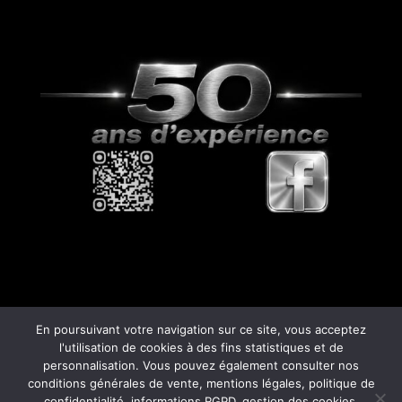
En poursuivant votre navigation sur ce site, vous acceptez
l'utilisation de cookies à des fins statistiques et de
personnalisation. Vous pouvez également consulter nos
© Copyright
808
- 2026 -
Mentions Légales –
conditions générales de vente, mentions légales, politique de
RGPD – Protection de la vie privée – Gestion
confidentialité, informations RGPD, gestion des cookies,