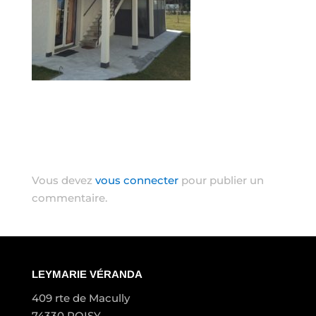
Poster le commentaire
Vous devez
vous connecter
pour publier un
commentaire.
LEYMARIE VÉRANDA
409 rte de Macully
74330 POISY