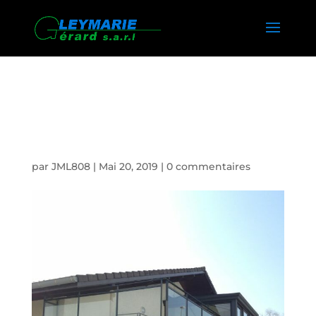
HOME DECK LA ROCHE
SUR FORON
par
JML808
|
Mai 20, 2019
|
0 commentaires