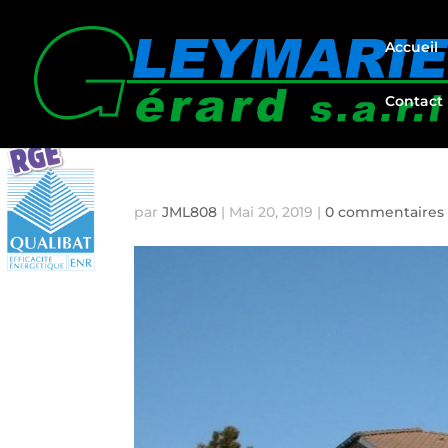
Accueil
Contact
INSTALLATION DE VERA
par
JML808
|
Mai 20, 2019
|
0 commentaires