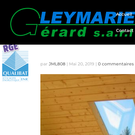
Accueil
Contact
VERANDA BOIS HAUTE 
par
JML808
|
Mai 20, 2019
|
0 commentaires