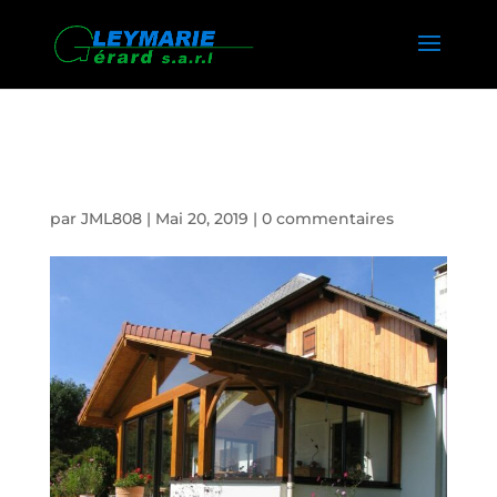
VERANDA FAVERGES
par
JML808
|
Mai 20, 2019
|
0 commentaires