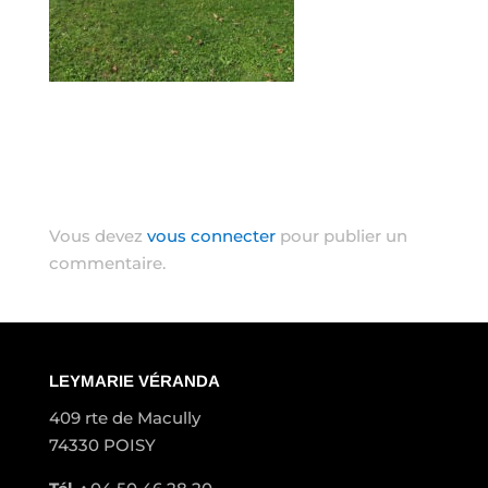
Poster le commentaire
Vous devez
vous connecter
pour publier un
commentaire.
LEYMARIE VÉRANDA
409 rte de Macully
74330 POISY