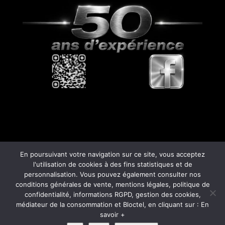
En poursuivant votre navigation sur ce site, vous acceptez
l'utilisation de cookies à des fins statistiques et de
personnalisation. Vous pouvez également consulter nos
© Copyright
808
- 2026 -
Mentions Légales –
conditions générales de vente, mentions légales, politique de
RGPD – Protection de la vie privée – Gestion
confidentialité, informations RGPD, gestion des cookies,
des cookies – Médiateur de la consommation
médiateur de la consommation et Bloctel, en cliquant sur : En
savoir +
– Bloctel
-
Conditions générales de vente