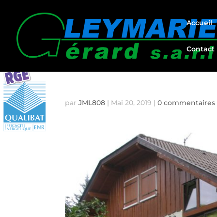
Accueil
Contact
VERANDAS ALBERTVILL
par
JML808
|
Mai 20, 2019
|
0 commentaires